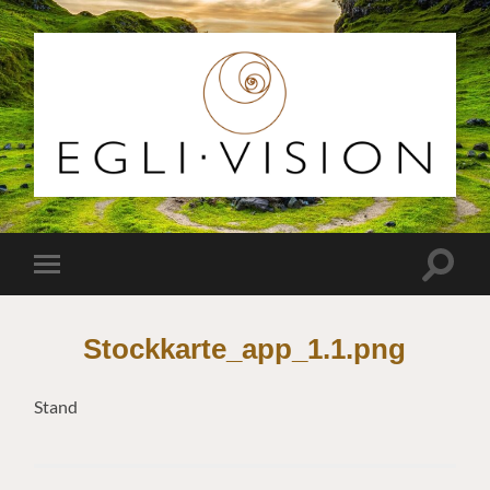
Egli
Vision
Suchfe
Mobile-
ein-/a
Menü
ein-/ausblenden
Stockkarte_app_1.1.png
Stand