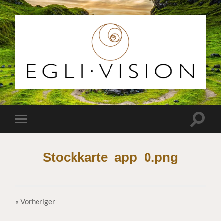
Egli
Vision
Suchfe
Mobile-
ein-/a
Menü
ein-/ausblenden
Stockkarte_app_0.png
« Vorheriger