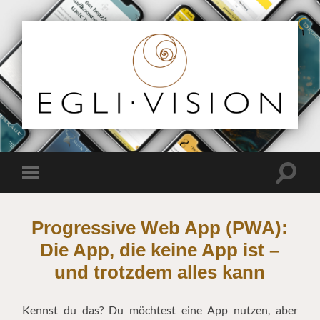
Egli
Vision
Suchfe
Mobile-
ein-/a
Menü
ein-/ausblenden
Progressive Web App (PWA):
Die App, die keine App ist –
und trotzdem alles kann
Kennst du das? Du möchtest eine App nutzen, aber