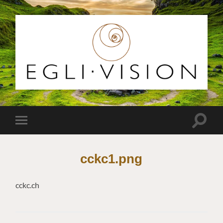
Egli
Vision
Suchfe
Mobile-
ein-/a
Menü
ein-/ausblenden
cckc1.png
cckc.ch