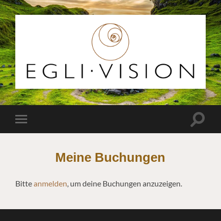
Egli
Vision
Suchfe
Mobile-
ein-/a
Menü
ein-/ausblenden
Meine Buchungen
Bitte
anmelden
, um deine Buchungen anzuzeigen.