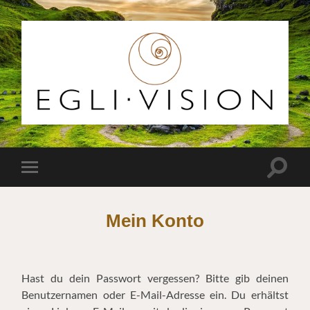
Egli
Vision
Suchfe
Mobile-
ein-/a
Menü
ein-/ausblenden
Mein Konto
Hast du dein Passwort vergessen? Bitte gib deinen
Benutzernamen oder E-Mail-Adresse ein. Du erhältst