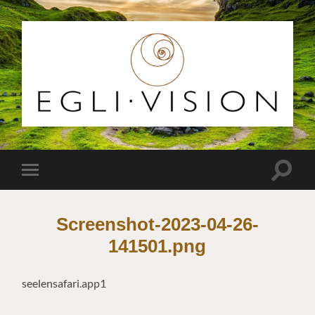
Egli
Vision
Suchfe
Mobile-
ein-/a
Menü
ein-/ausblenden
Screenshot-2023-04-26-
141501.png
seelensafari.app1