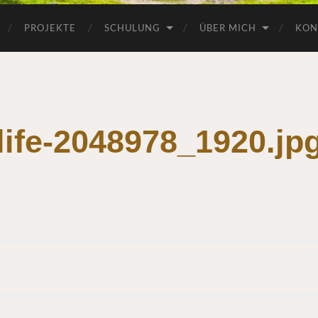
PROJEKTE
SCHULUNG
ÜBER MICH
KON
life-2048978_1920.jp