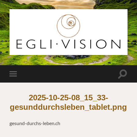
Egli
Vision
Suchfe
Mobile-
ein-/a
Menü
ein-/ausblenden
2025-10-25-08_15_33-
gesunddurchsleben_tablet.png
gesund-durchs-leben.ch