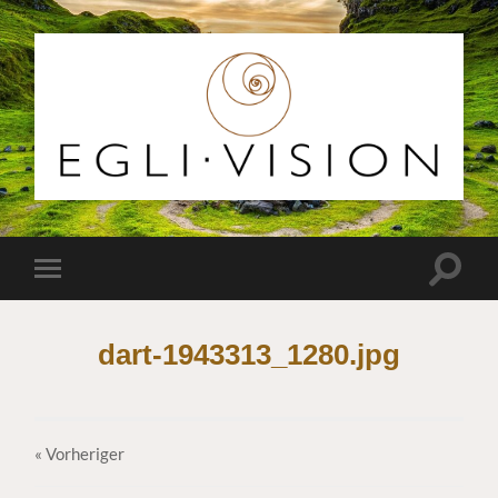
Egli
Vision
Suchfe
Mobile-
ein-/a
Menü
ein-/ausblenden
dart-1943313_1280.jpg
« Vorheriger