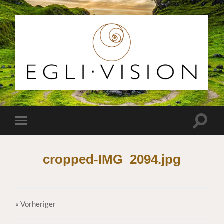
Egli
Vision
Suchfe
Mobile-
ein-/a
Menü
ein-/ausblenden
cropped-IMG_2094.jpg
« Vorheriger