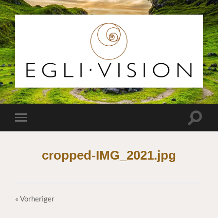
Egli
Vision
Suchfe
Mobile-
ein-/a
Menü
ein-/ausblenden
cropped-IMG_2021.jpg
« Vorheriger