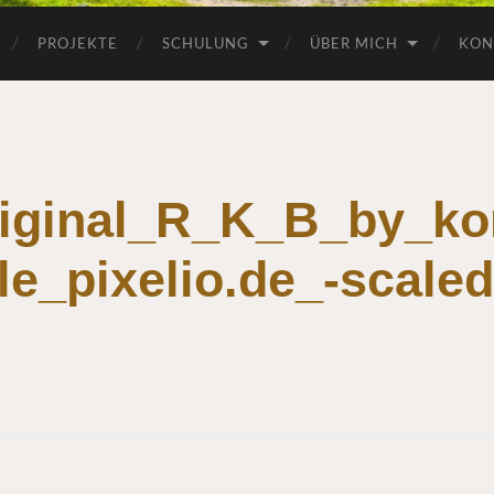
PROJEKTE
SCHULUNG
ÜBER MICH
KON
iginal_R_K_B_by_ko
le_pixelio.de_-scaled