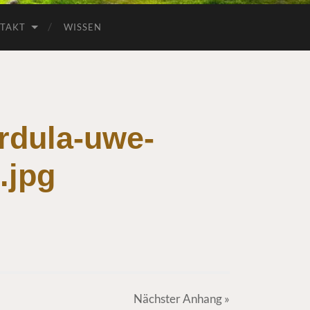
TAKT
WISSEN
rdula-uwe-
.jpg
Nächster
Anhang
»