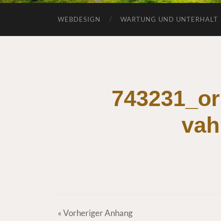
WEBDESIGN
WARTUNG UND UNTERHALT
743231_or
vah
« Vorheriger
Anhang